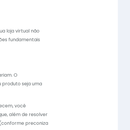
a loja virtual não
ções fundamentais
ariam. O
u produto seja uma
recem, você
que, além de resolver
 (conforme preconiza