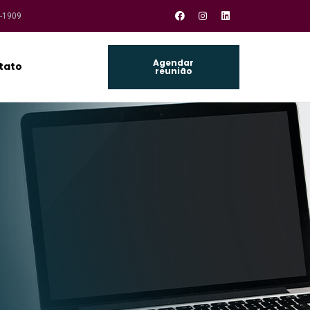
1-1909
Agendar
tato
reunião