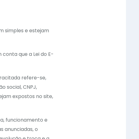
am simples e estejam
 conta que a Lei do E-
racitada refere-se,
 social, CNPJ,
ejam expostos no site,
ia, funcionamento e
as anunciadas, o
evolução e troca e a