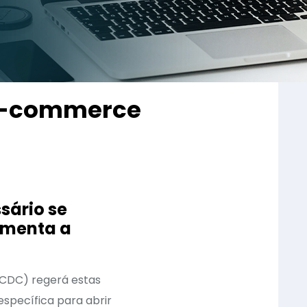
 e-commerce
sário se
amenta a
(CDC) regerá estas
specífica para abrir