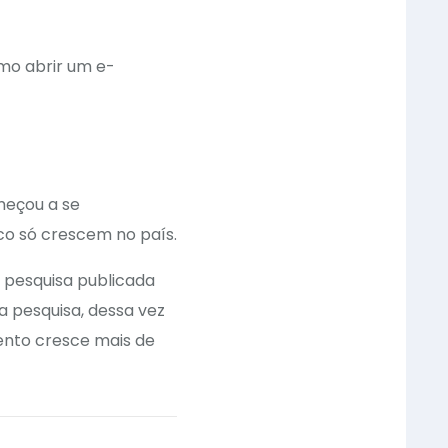
como abrir um e-
meçou a se
co só crescem no país.
a pesquisa publicada
a pesquisa, dessa vez
mento cresce mais de