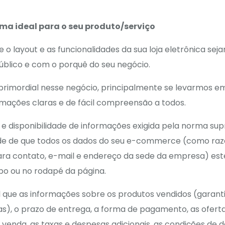
rma ideal para o seu produto/serviço
o layout e as funcionalidades da sua loja eletrônica sej
úblico e com o porquê do seu negócio.
 primordial nesse negócio, principalmente se levarmos em
ações claras e de fácil compreensão a todos.
 e disponibilidade de informações exigida pela norma sup
e de que todos os dados do seu e-commerce (como razão
para contato, e-mail e endereço da sede da empresa) est
opo ou no rodapé da página.
al que as informações sobre os produtos vendidos (garant
as), o prazo de entrega, a forma de pagamento, as ofert
venda, as taxas e despesas adicionais, as condições de d