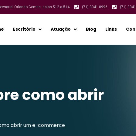
presarial Orlando Gomes, salas 512 a 514
(71) 3341-0996
(71) 334
me
Escritório
Atuação
Blog
Links
Con
bre como abrir
 como abrir um e-commerce