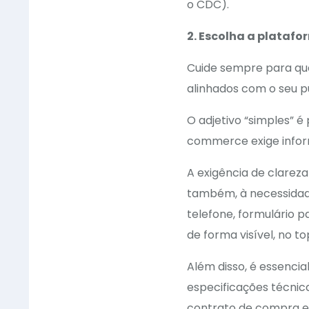
o CDC).
2. Escolha a platafo
Cuide sempre para que 
alinhados com o seu p
O adjetivo “simples” é
commerce exige inform
A exigência de clareza
também, à necessidad
telefone, formulário 
de forma visível, no t
Além disso, é essenci
especificações técnic
contrato de compra e 