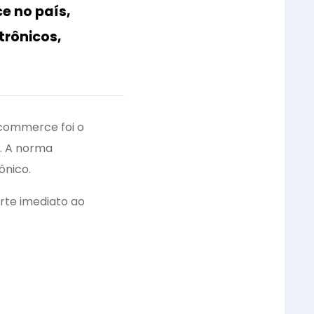
e no país,
trônicos,
-commerce foi o
. A norma
ônico.
orte imediato ao