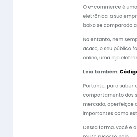
O e-commerce é uma e
eletrônica, a sua em
baixo se comparado ao 
No entanto, nem semp
acaso, o seu público f
online, uma loja eletr
Leia também:
Códig
Portanto, para saber
comportamento dos seu
mercado, aperfeiçoe 
importantes como estr
Dessa forma, você e 
muito sucesso nele.