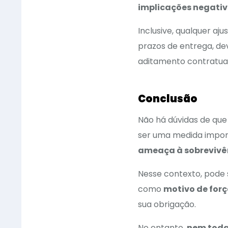
implicações negati
Inclusive, qualquer aj
prazos de entrega, de
aditamento contratual
Conclusão
Não há dúvidas de que 
ser uma medida impor
ameaça à sobrevivê
Nesse contexto, pode 
como
motivo de for
sua obrigação.
No entanto,
nem toda