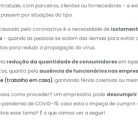
ntratuais, com parceiros, clientes ou fornecedores – e exi
 passem por situações do tipo.
causado pelo coronavírus é a necessidade de
isolament
a
– quando as pessoas se isolam das demais para evitar 
tos para reduzir a propagação do vírus.
ela
redução da quantidade de consumidores
em lojas
tos, quanto pela
ausência de funcionários nas empre
ce (trabalho em casa)
, ganhando férias coletivas ou me
essa, como proceder? Um empresário pode
descumprir 
 pandemia de COVID-19, caso esta o impeça de cumprir 
sobre esse tema? É o que vamos ver a seguir!