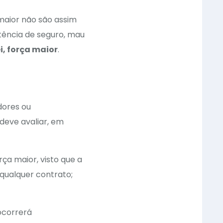
maior não são assim
stência de seguro, mau
i, força maior
.
dores ou
deve avaliar, em
rça maior, visto que a
 qualquer contrato;
ocorrerá