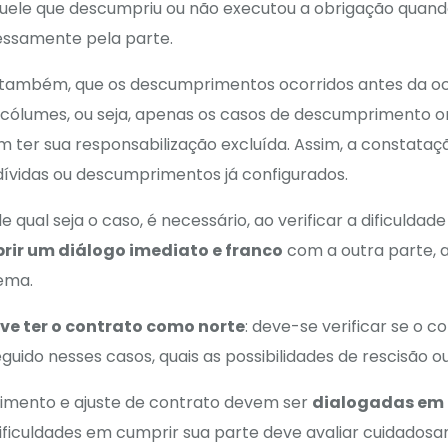
quele que descumpriu ou não executou a obrigação quan
ressamente pela parte.
 também, que os descumprimentos ocorridos antes da oc
ólumes, ou seja, apenas os casos de descumprimento or
 ter sua responsabilização excluída. Assim, a constataç
dívidas ou descumprimentos já configurados.
ual seja o caso, é necessário, ao verificar a dificuldade
rir um diálogo imediato e franco
com a outra parte, a
ema.
ve ter o contrato como norte
: deve-se verificar se o c
uido nesses casos, quais as possibilidades de rescisão ou 
rimento e ajuste de contrato devem ser
dialogadas em 
ficuldades em cumprir sua parte deve avaliar cuidados