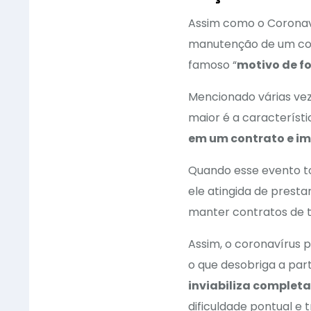
Assim como o Coronav
manutenção de um con
famoso “
motivo de f
Mencionado várias veze
maior é a característ
em um contrato e i
Quando esse evento 
ele atingida de presta
manter contratos de tr
Assim, o coronavírus
o que desobriga a par
inviabiliza comple
dificuldade pontual e 