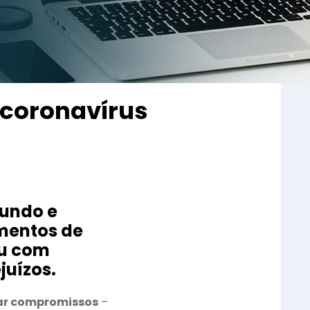
 coronavírus
mundo e
mentos de
ou com
juízos.
rar compromissos
–