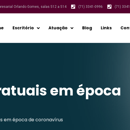
presarial Orlando Gomes, salas 512 a 514
(71) 3341-0996
(71) 334
me
Escritório
Atuação
Blog
Links
Con
ratuais em época
is em época de coronavírus