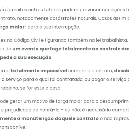
írus, muitos outros fatores podem provocar condições 
trato, notadamente catástrofes naturais. Casos assim p
orça maior
” para a sua interrupção.
s no Código Civil e figurando também na lei trabalhista,
ica de
um evento que foge totalmente ao controle da
mpede a sua execução
.
torna
totalmente impossível
cumprir o contrato,
desob
r o serviço para o qual foi contratada, ou pagar o serviço
abalho, se for este o caso.
 pode gerar um motivo de força maior para o descumprim
te prejudicada de honrá-lo – ou não; é necessário comp
tamente a manutenção daquele contrato
e não repre
transponível.