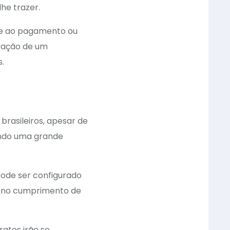
he trazer.
ange ao pagamento ou
oração de um
.
brasileiros, apesar de
endo uma grande
pode ser configurado
ha no cumprimento de
atos irão se