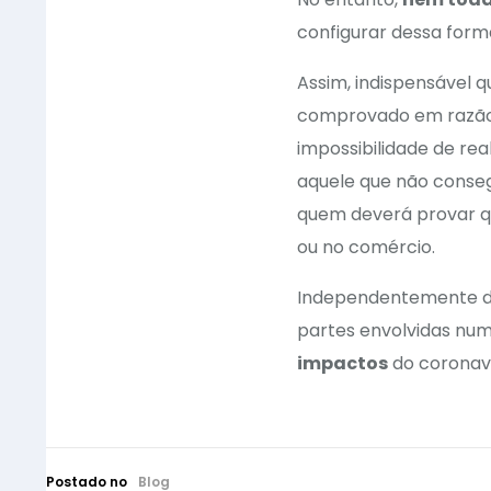
configurar dessa form
Assim, indispensável q
comprovado em razão 
impossibilidade de real
aquele que não conseg
quem deverá provar qu
ou no comércio.
Independentemente de 
partes envolvidas nu
impactos
do coronav
Postado no
Blog