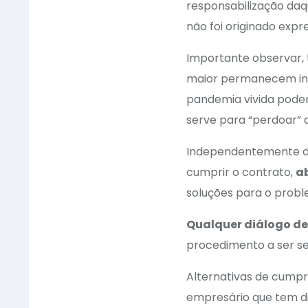
responsabilização da
não foi originado exp
Importante observar,
maior permanecem inc
pandemia vivida podem
serve para “perdoar” 
Independentemente de q
cumprir o contrato,
ab
soluções para o probl
Qualquer diálogo de
procedimento a ser seg
Alternativas de cump
empresário que tem di