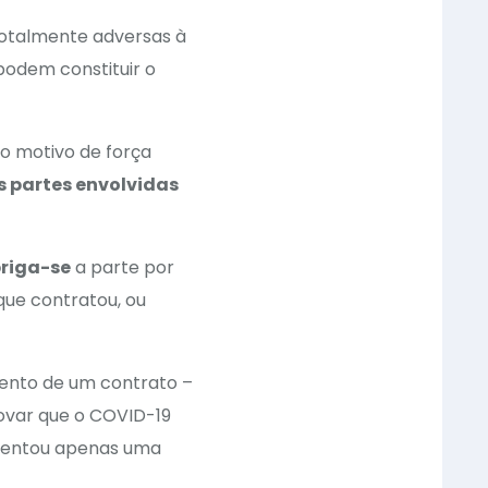
totalmente adversas à
odem constituir o
 o motivo de força
s partes envolvidas
riga-se
a parte por
 que contratou, ou
ento de um contrato –
rovar que o COVID-19
sentou apenas uma