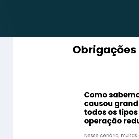
Obrigações 
Como sabemos,
causou grand
todos os tipo
operação redu
Nesse cenário, muita