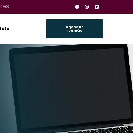
1-1909
Agendar
tato
reunião