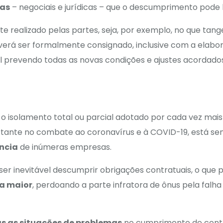
vas
– negociais e jurídicas – que o descumprimento pode l
uste realizado pelas partes, seja, por exemplo, no que t
verá ser formalmente consignado, inclusive com a elab
 prevendo todas as novas condições e ajustes acordados
o isolamento total ou parcial adotado por cada vez mais 
tante no combate ao coronavírus e à COVID-19, está s
ncia
de inúmeras empresas.
ser inevitável descumprir obrigações contratuais, o que 
ça maior
, perdoando a parte infratora de ônus pela fal
s as situações de problemas
no cumprimento de contr