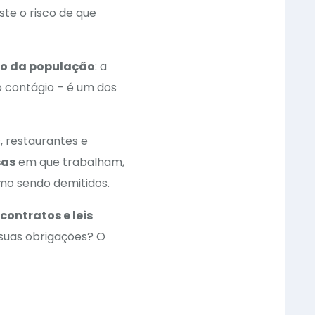
ste o risco de que
o da população
: a
o contágio – é um dos
, restaurantes e
sas
em que trabalham,
smo sendo demitidos.
contratos e leis
suas obrigações? O