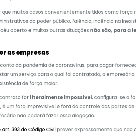
r que muitos casos convenientemente tidos como força 
inistrativos do poder público, falência, incêndio na inexi
céu aberto e muitas outras situações
não são, para a le
er as empresas
or conta da pandemia de coronavírus, para pagar fornece
tar um serviço para o qual foi contratado, o empresário 
existência de força maior.
contrato for
literalmente impossível
, configura-se a fo
é um fato imprevisível e fora do controle das partes de
resário não poderá fazer essa alegação.
o
art. 393 do Código Civil
prever expressamente que não 