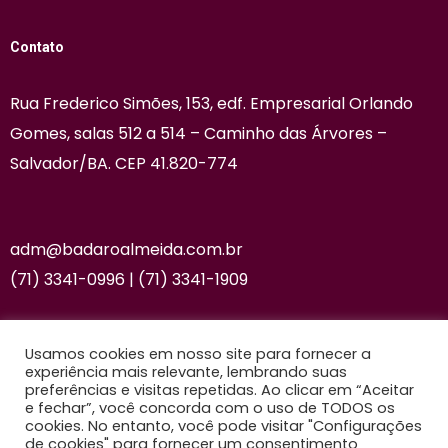
Contato
Rua Frederico Simões, 153, edf. Empresarial Orlando
Gomes, salas 512 a 514 – Caminho das Árvores –
Salvador/BA. CEP 41.820-774
adm@badaroalmeida.com.br
(71) 3341-0996 | (71) 3341-1909
Usamos cookies em nosso site para fornecer a
experiência mais relevante, lembrando suas
preferências e visitas repetidas. Ao clicar em “Aceitar
© 2025 Badaró Almeida – Todos os Direitos
e fechar”, você concorda com o uso de TODOS os
cookies. No entanto, você pode visitar "Configurações
Reservados. Feito com
pelo time da
de cookies" para fornecer um consentimento